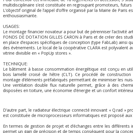
multidisciplinaire s’est constituée en regroupant promoteurs, futurs
L’objectif original de l’appel d’offre organisé par la Mairie de Paris 
enthousiasmante.
USAGES:
Le montage financier novateur a pour but de pérenniser l’activité arti
FONDS DE DOTATION GILLES CARON à Paris et de créer des studios d’
en place d’espaces spécifiques de conception (type FabLab) ainsi q
des évènements. Le local de la coopérative CLARA est polyvalent ave
vitrine divisible en « PopUp stores ».
TECHNIQUE:
Le bâtiment à basse consommation énergétique est conçu en util
bois lamellé croisé de hêtre (CLT). Ce procédé de construction i
montage d’éléments préfabriqués permettant de minimiser les nuisa
Une ventilation double flux naturelle permet, grâce à des chemi
disposées en toiture, une économie d’énergie et un confort intérieu
D’autre part, le radiateur électrique connecté innovant « Q.rad 
est constituée de micro­processeurs informatiques est proposé aux 
En termes de gestion de projet et d’échanges entre les différents i
permet un gain de précision et de temps conséquent pour la concep