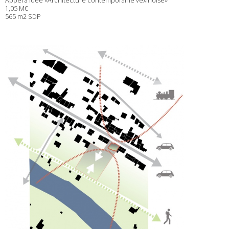
Appel à idée «Architecture contemporaine vexinoise»
1,05 M
€
565 m2 SDP