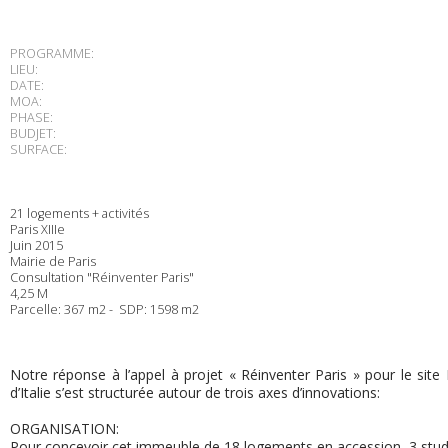
PROGRAMME:
LIEU:
DATE:
MOA:
PHASE:
BUDJET:
SURFACE:
21 logements + activités
Paris XIIIe
Juin 2015
Mairie de Paris
Consultation "Réinventer Paris"
4,25 M
Parcelle: 367 m2 - SDP: 1598 m2
Notre réponse à l’appel à projet « Réinventer Paris » pour le sit
d’Italie s’est structurée autour de trois axes d’innovations:
ORGANISATION:
Pour concevoir cet immeuble de 18 logements en accession, 3 studios