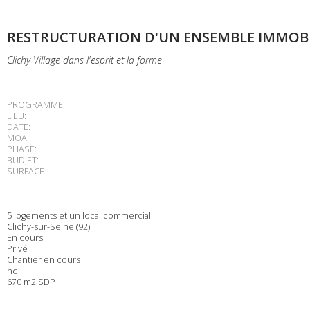
RESTRUCTURATION D'UN ENSEMBLE IMMOBI
Clichy Village dans l'esprit et la forme
PROGRAMME:
LIEU:
DATE:
MOA:
PHASE:
BUDJET:
SURFACE:
5 logements et un local commercial
Clichy-sur-Seine (92)
En cours
Privé
Chantier en cours
nc
670 m2 SDP