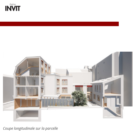
Atelier INVIT
ALLER
MENU
AU
PRINCI
CONTENU
PRINCIPAL
Coupe longitudinale sur la parcelle