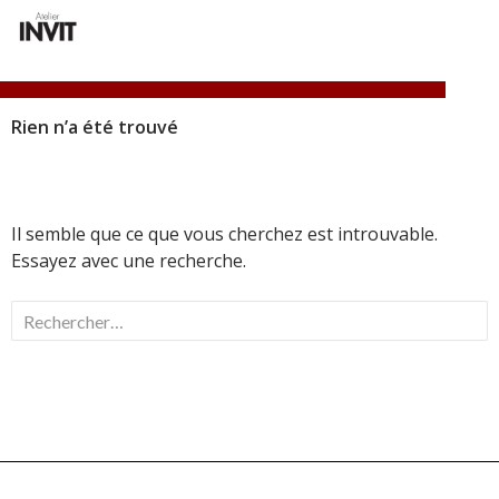
Atelier INVIT
Rien n’a été trouvé
ALLER
MENU
AU
PRINCI
CONTENU
PRINCIPAL
Il semble que ce que vous cherchez est introuvable.
Essayez avec une recherche.
Rechercher :